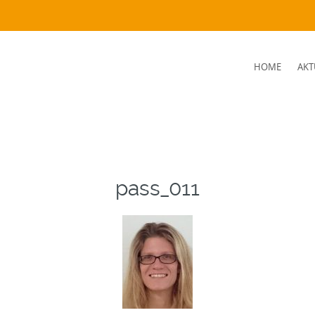
SKIP
HOME
AKT
TO
CONTENT
pass_011