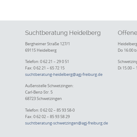
Suchtberatung Heidelberg
Offene
Bergheimer Straße 127/1
Heidelberg
69115 Heidelberg
Do 16:00 b
Telefon: 0 62 21 – 29 0 51
Schwetzin
Fax: 0 62 21 – 65 72 15
Di 15.00 – 
suchtberatung-heidelberg@agj-freiburg.de
Außenstelle Schwetzingen:
Carl-Benz-Str. 5
68723 Schwetzingen
Telefon: 0 62 02 – 85 93 58-0
Fax: 0 62 02 – 85 93 58 29
suchtberatung-schwetzingen@agj-freiburg.de