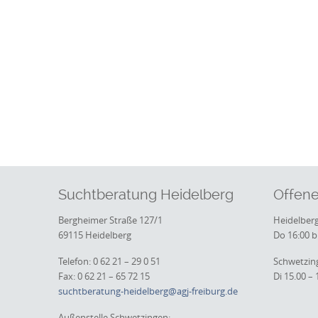
Suchtberatung Heidelberg
Offene
Bergheimer Straße 127/1
Heidelberg
69115 Heidelberg
Do 16:00 b
Telefon: 0 62 21 – 29 0 51
Schwetzin
Fax: 0 62 21 – 65 72 15
Di 15.00 – 
suchtberatung-heidelberg@agj-freiburg.de
Außenstelle Schwetzingen: